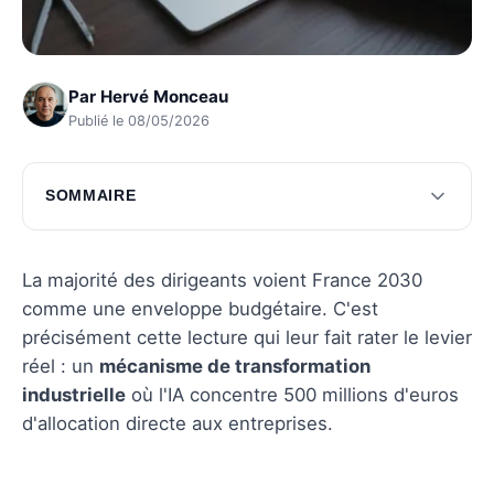
Par
Hervé Monceau
Publié le 08/05/2026
SOMMAIRE
Les ambitions du plan France 2030
Les répercussions sur les entreprises
La majorité des dirigeants voient France 2030
comme une enveloppe budgétaire. C'est
Questions fréquentes
précisément cette lecture qui leur fait rater le levier
réel : un
mécanisme de transformation
industrielle
où l'IA concentre 500 millions d'euros
d'allocation directe aux entreprises.