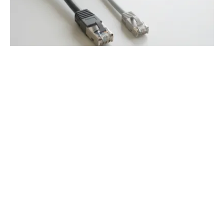
Service voix et data : c'est quoi au juste ?
Définition
Maîtrisez les différences techniques entre ces deux flux
réseaux. Découvrez comment la VoIP, la 5G et la QoS
impactent vos performances et votre budget.