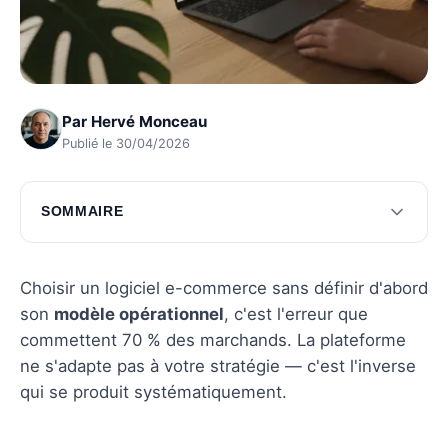
Par
Hervé Monceau
Publié le 30/04/2026
SOMMAIRE
Les meilleures solutions e-commerce du
marché
Choisir un logiciel e-commerce sans définir d'abord
Choisir selon les besoins de votre entreprise
son
modèle opérationnel
, c'est l'erreur que
commettent 70 % des marchands. La plateforme
Questions fréquentes
ne s'adapte pas à votre stratégie — c'est l'inverse
qui se produit systématiquement.