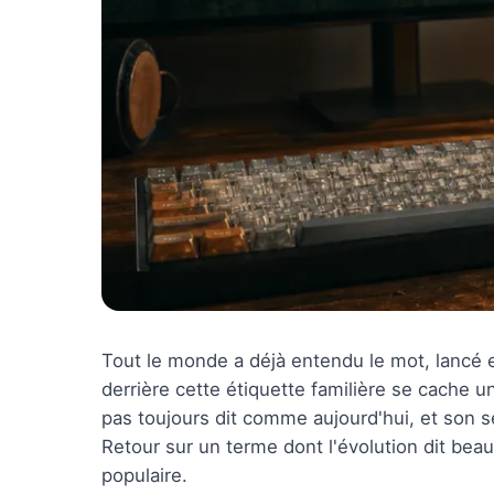
Tout le monde a déjà entendu le mot, lancé
derrière cette étiquette familière se cache une
pas toujours dit comme aujourd'hui, et son s
Retour sur un terme dont l'évolution dit beau
populaire.