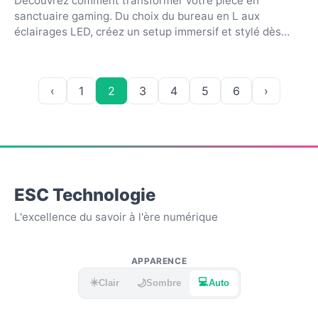
Découvrez comment transformer votre pièce en
sanctuaire gaming. Du choix du bureau en L aux
éclairages LED, créez un setup immersif et stylé dès
maintenant...
‹
1
2
3
4
5
6
›
ESC Technologie
L'excellence du savoir à l'ère numérique
APPARENCE
☀️
💻
🌙
Clair
Sombre
Auto