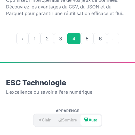
Optimisez l'interopérabilité de vos jeux de données.
Découvrez les avantages du CSV, du JSON et du
Parquet pour garantir une réutilisation efficace et flui...
‹
1
2
3
4
5
6
›
ESC Technologie
L'excellence du savoir à l'ère numérique
APPARENCE
☀️
💻
🌙
Clair
Sombre
Auto